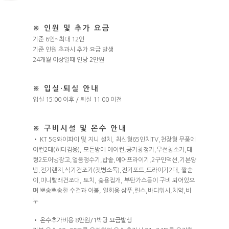
※ 인원 및 추가 요금
기준 6인~최대 12인
기준 인원 초과시 추가 요금 발생
24개월 이상일때 인당 2만원
※ 입실·퇴실 안내
입실 15:00 이후 / 퇴실 11:00 이전
※ 구비시설 및 온수 안내
• KT 5G와이파이 및 지니 설치, 최신형65인치TV,천장형 무풍에
어컨2대(히터겸용), 모든방에 에어컨,공기청정기,무선청소기,대
형2도어냉장고,얼음정수기,밥솥,에어프라이기,2구인덕션,기본양
념,전기렌지,식기건조기(젓병소독),전기포트,드라이기2대, 짤순
이,미니빨래건조대, 토치, 숯용집개, 부탄가스등이 구비 되어있으
며 뽀송뽀송한 수건과 이불, 일회용 샴푸,린스,바디워시,치약,비
누
• 온수추가비용 8만원/1박당 요금발생