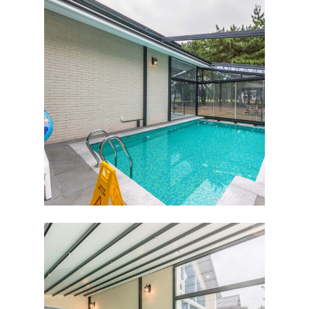
HOME
ABOUT
펜션소개
ROOMS
외부풍경
가은빌
FACILITY
나은빌
RESERVATION
예약안내
TRAVEL
예약하기
COMMUNITY