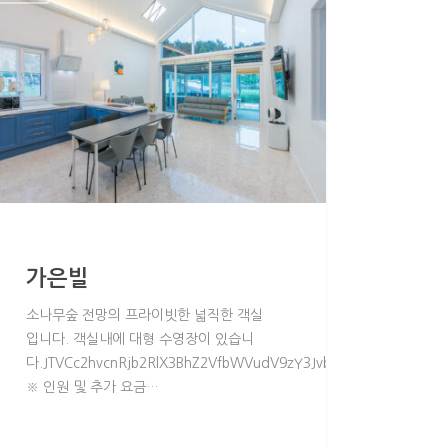
가은빌
소나무숲 전망의 프라이빗한 넓직한 객실
입니다. 객실내에 대형 수영장이 있습니
ZW51JTNEJTIybWVudSUyMiUyMGNsYXNzJTNEJTIycGFnZV9tZW51JTIyJ
다.JTVCc2hvcnRjb2RlX3BhZ2VfbWVudV9zY3JvbGwlMjBtZW51JTNE
※ 인원 및 추가 요금…