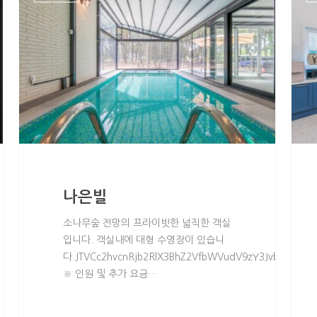
나은빌
소나무숲 전망의 프라이빗한 넓직한 객실
입니다. 객실내에 대형 수영장이 있습니
다.JTVCc2hvcnRjb2RlX3BhZ2VfbWVudV9zY3JvbGwlMjBt
※ 인원 및 추가 요금…