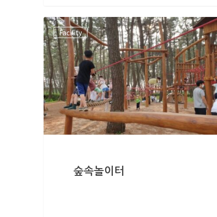
Facility
숲속놀이터