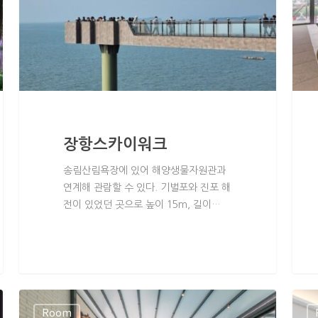
장항스카이워크
송림산림욕장에 있어 해양생물자원관과
연계해 관람할 수 있다. 기벌포와 진포 해
전이 있었던 곳으로 높이 15m, 길이…
Room