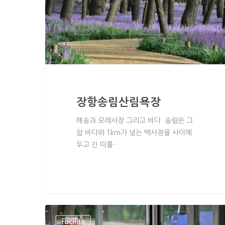
Hit enter to search or ESC to close
장항송림산림욕장
해송과 모래사장 그리고 바다. 송림은 그
앞 바다와 1km가 넘는 백사장을 사이에
두고 긴 띠를…
Facility