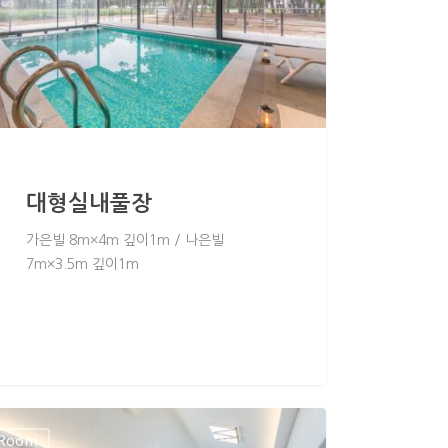
대형실내풀장
가은빌 8m×4m 깊이1m / 나은빌
7m×3.5m 깊이1m
Room