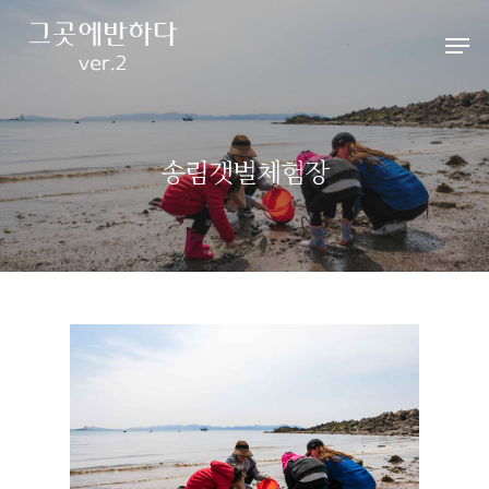
Hit enter to search or ESC to close
송림갯벌체험장
HOME
ABOUT
펜션소개
ROOMS