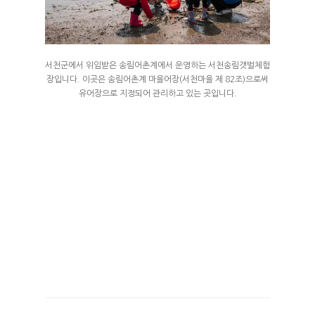
외부풍경
가은빌
FACILITY
나은빌
RESERVATION
서천군에서 위임받은 송림어촌계에서 운영하는 서천송림갯벌체험
장입니다. 이곳은 송림어촌계 마을어장(서천마을 제 82조)으로써
예약안내
유어장으로 지정되어 관리하고 있는 곳입니다.
TRAVEL
예약하기
COMMUNITY
이용후기